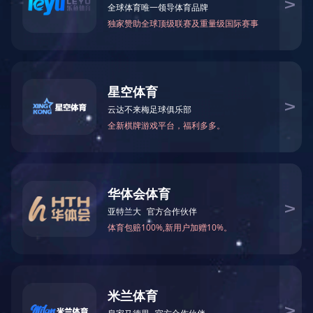
您现在的位置：
九游网页版·官方版在线
顺逆流烘干塔(8)
混流烘干塔(23)