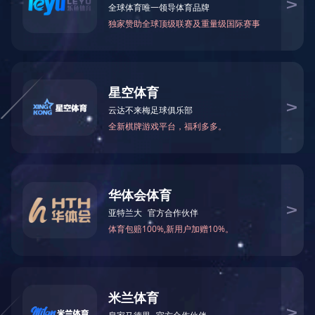
九游网页版·官方版在线入口-九游（中国） 位于铁岭
银州区内,是铁岭精工集团改制后成立的集产品科研、
发、生产制造、工程成套、安装调试、技术培训、咨询
务于一体的综合性农业干燥设备和工业干燥设备以及节
环保设备、低压阀门的专业制造企业...