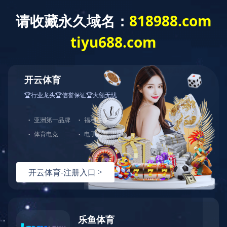
九游网页版·官方版在线入口
网站九游网页版·官方版
公司简介
新闻资讯
产品
在线入口