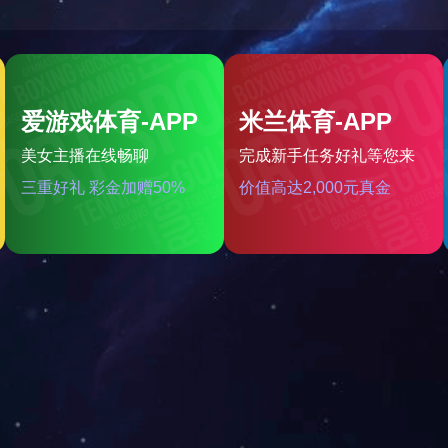
灾性发展项目，除加大对粮食烘干设备的补贴力
度外，在起步阶段，可实行财政补助推广政策。
粮食烘干装备作为一种高能耗设备，未来产品结构将向高
展。更多新粮食烘干机行业市场前景分析信息请查阅中国报告大厅发
食烘干机产业运行态势及投资战略研究报告》。
引领烘干技术创新升级
在我国水稻、油菜、小麦等作物主产区，烘干机市场主要以
生产规模化发展的需要，未来以大吨位为主，多品种烘干设备
加快推广粮食机械烘干，大限度地减少储粮损失，不仅是确
加农民收入的重要途径，也是保证粮食品质的重要手段。
随着国家农机补贴政策的逐步扩大，笔者建议也应加大对粮
一方面，以粮食仓库为载体，利用现有场地，扩大烘干设备
化和设备利用率;有利于大批量粮食应急处理;有利于国有资产管
食技术人员运用所掌握的烘干、储备检测方面的专业知识，确