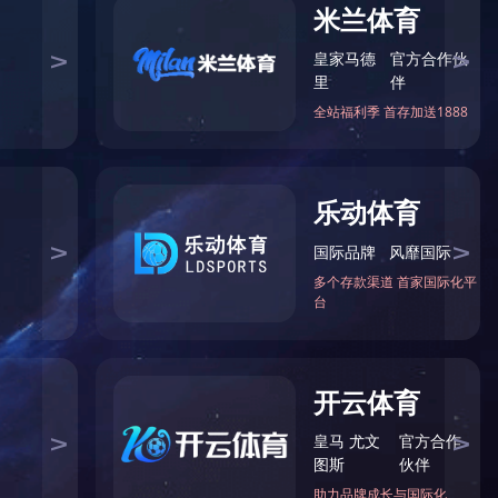
烘干机行业市场发展前景分析
字号：
大
中
小
析
09:20
安全线范围。近两年，农业生产
之一，我国粮食烘干机市场发展前